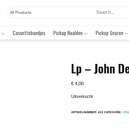
Cassettebandjes
Pickup Naalden
Pickup Snaren
Lp – John De
Save to Wishlist
€
4,00
Uitverkocht
ARTIKELNUMMER:
410
CATEGORIE:
COU