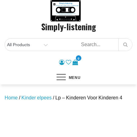
Skip
to
content
Simply-listening
0
MENU
Home
/
Kinder elpees
/ Lp – Kinderen Voor Kinderen 4
Save to Wishlist