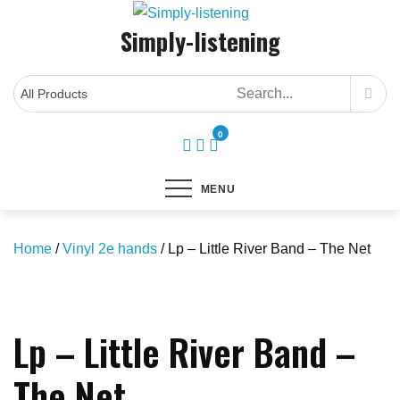
Skip
Simply-listening
to
content
0
MENU
Home
/
Vinyl 2e hands
/ Lp – Little River Band – The Net
Save to Wishlist
Lp – Little River Band –
The Net