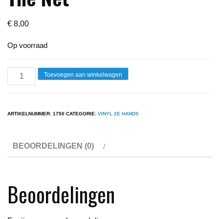
€
8,00
Op voorraad
Lp
Toevoegen aan winkelwagen
-
Little
River
ARTIKELNUMMER:
1750
CATEGORIE:
VINYL 2E HANDS
Band
-
BEOORDELINGEN (0)
The
Net
aantal
Beoordelingen