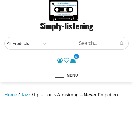
Skip
to
content
Simply-listening
0
MENU
Home
/
Jazz
/ Lp – Louis Armstrong – Never Forgotten
Save to Wishlist