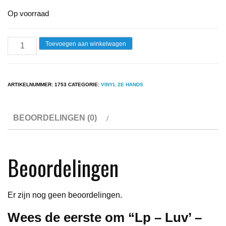
Op voorraad
Lp
Toevoegen aan winkelwagen
-
Luv'
-
ARTIKELNUMMER:
1753
CATEGORIE:
VINYL 2E HANDS
Lots
Of
BEOORDELINGEN (0)
Luv'
aantal
Beoordelingen
Er zijn nog geen beoordelingen.
Wees de eerste om “Lp – Luv’ –