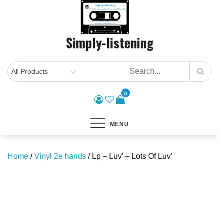
Skip
to
content
Simply-listening
0
MENU
Home
/
Vinyl 2e hands
/ Lp – Luv’ – Lots Of Luv’
Save to Wishlist