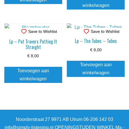
winkelwagen
Save to Wishlist
Save to Wishlist
Lp – The Tubes – Tubes
Lp – Pat Travers Putting It
Straight
€
8,00
€
8,00
Toevoegen aan
Toevoegen aan
winkelwagen
winkelwagen
Noorderstraat 27 9971 AB Ulrum 06-206 142 03
info@simply-listening.nl OPENINGSTIJDEN WINKEL Ma -