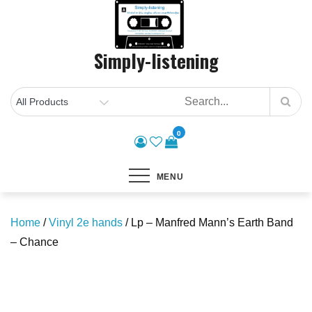
Skip
to
content
Simply-listening
0
MENU
Home
/
Vinyl 2e hands
/ Lp – Manfred Mann’s Earth Band
– Chance
Save to Wishlist