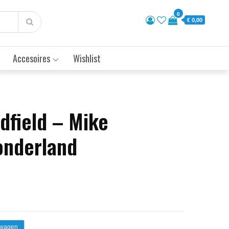
0
€ 0,00
Accesoires
Wishlist
dfield – Mike
Wonderland
lwagen