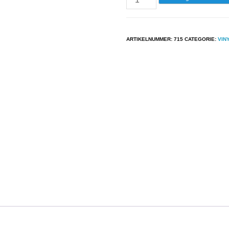
-
Mike
Oldfield
ARTIKELNUMMER:
715
CATEGORIE:
VIN
-
Mike
Oldfield's
Wonderland
aantal