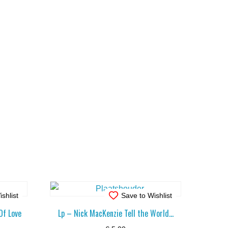
shlist
Save to Wishlist
 Of Love
Lp – Nick MacKenzie Tell the World…