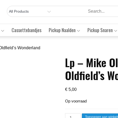
Cassettebandjes
Pickup Naalden
Pickup Snaren
 Oldfield’s Wonderland
Lp – Mike Ol
Save to Wishlist
Oldfield’s 
€
5,00
Op voorraad
Lp
Toevoegen aan winke