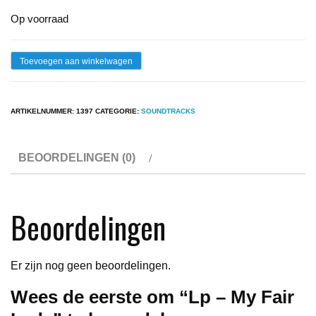
Op voorraad
Lp
Toevoegen aan winkelwagen
-
My
ARTIKELNUMMER:
1397
CATEGORIE:
SOUNDTRACKS
Fair
Lady
BEOORDELINGEN (0)
aantal
Beoordelingen
Er zijn nog geen beoordelingen.
Wees de eerste om “Lp – My Fair