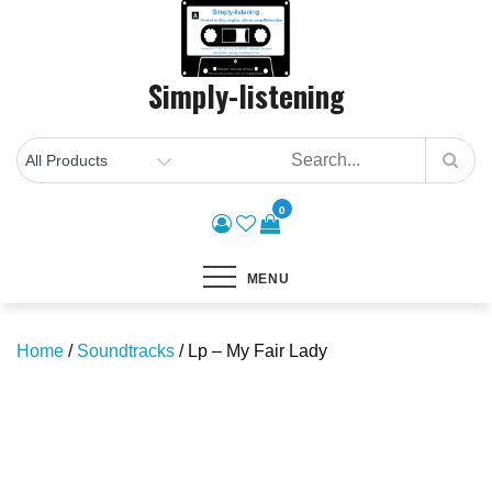
Skip
to
content
Simply-listening
0
MENU
Home
/
Soundtracks
/ Lp – My Fair Lady
Save to Wishlist