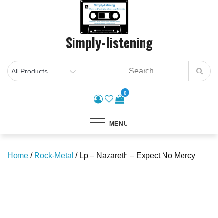
Skip
to
content
Simply-listening
0
MENU
Home
/
Rock-Metal
/ Lp – Nazareth – Expect No Mercy
Save to Wishlist