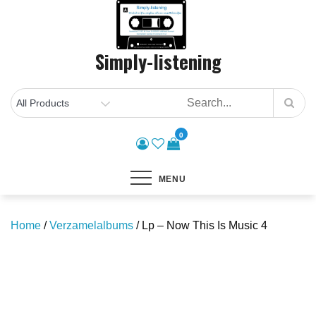
Skip
to
content
Simply-listening
0
MENU
Home
/
Verzamelalbums
/ Lp – Now This Is Music 4
Save to Wishlist