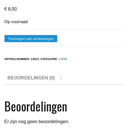
€
8,00
Op voorraad
Lp
Toevoegen aan winkelwagen
-
Paco
ARTIKELNUMMER:
24521
CATEGORIE:
LATIN
De
Lucia
BEOORDELINGEN (0)
-
Paco
De
Beoordelingen
Lucia
aantal
Er zijn nog geen beoordelingen.