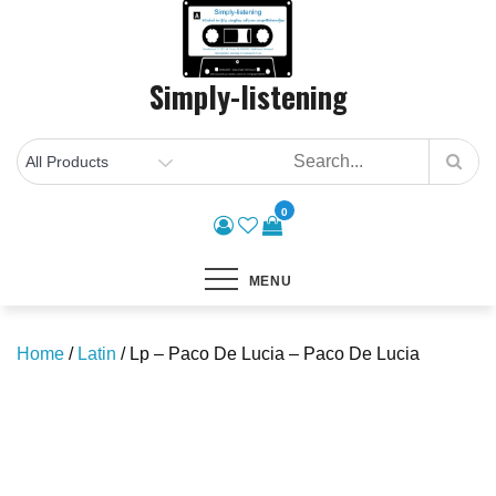
Skip
to
content
Simply-listening
0
MENU
Home
/
Latin
/ Lp – Paco De Lucia – Paco De Lucia
Save to Wishlist