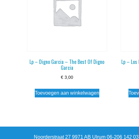
Lp – Digno Garcia – The Best Of Digno
Lp – Los 
Garcia
€
3,00
Toevoegen aan winkelwagen
Toev
Noorderstraat 27 9971 AB Ulrum 06-206 142 0