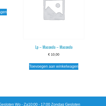
agen
Lp – Macondo – Macondo
€
10,00
Toevoegen aan winkelwagen
esloten Wo - Za10:00 - 17:00 Zondag Gesloten