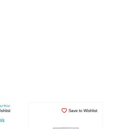
shlist
Save to Wishlist
his