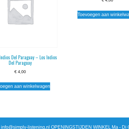
€
4,00
Toevoegen aan winkelw
Indios Del Paraguay – Los Indios
Del Paraguay
€
4,00
oegen aan winkelwagen
3 info@simply-listening.nl OPENINGSTIJDEN WINKEL Ma - Di G