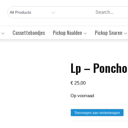
Cassettebandjes
Pickup Naalden
Pickup Snaren
Lp – Poncho
Save to Wishlist
€
25,00
Op voorraad
Lp
Toevoegen aan winkelwagen
-