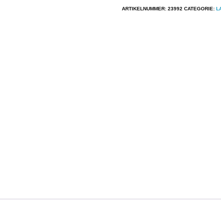
Poncho
ARTIKELNUMMER:
23992
CATEGORIE:
L
Sanchez
-
Papa
Gato
aantal