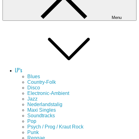
Menu
LP’s
Blues
Country-Folk
Disco
Electronic-Ambient
Jazz
Nederlandstalig
Maxi Singles
Soundtracks
Pop
Psych / Prog / Kraut Rock
Punk
Reggae