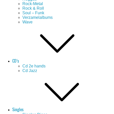
Rock-Metal
Rock & Roll
Soul – Funk
Verzamelalbums
Wave
CD’s
Cd 2e hands
Cd Jazz
Singles