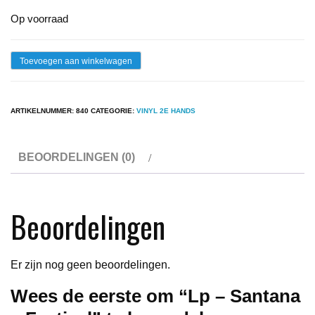
Op voorraad
Lp
Toevoegen aan winkelwagen
-
Santana
ARTIKELNUMMER:
840
CATEGORIE:
VINYL 2E HANDS
-
Festival
BEOORDELINGEN (0)
aantal
Beoordelingen
Er zijn nog geen beoordelingen.
Wees de eerste om “Lp – Santana