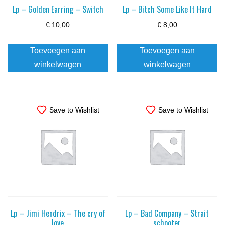
Lp – Golden Earring – Switch
Lp – Bitch Some Like It Hard
€
10,00
€
8,00
Toevoegen aan
Toevoegen aan
winkelwagen
winkelwagen
Save to Wishlist
Save to Wishlist
Lp – Jimi Hendrix – The cry of
Lp – Bad Company – Strait
love
schooter