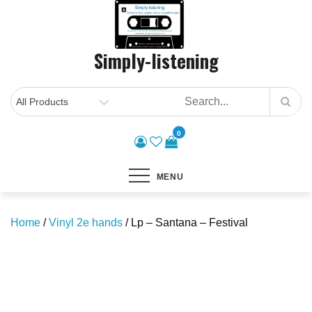
Skip
to
content
Simply-listening
0
MENU
Home
/
Vinyl 2e hands
/ Lp – Santana – Festival
Save to Wishlist