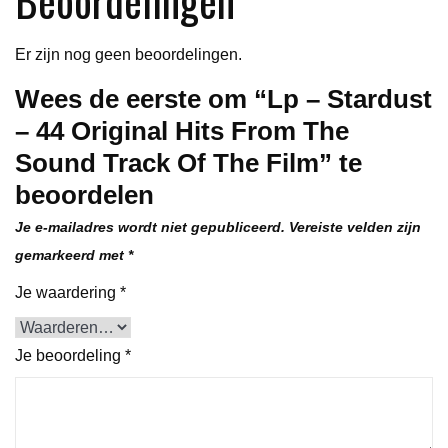
Sound
Track
Er zijn nog geen beoordelingen.
Of
Wees de eerste om “Lp – Stardust
The
– 44 Original Hits From The
Film
aantal
Sound Track Of The Film” te
beoordelen
Je e-mailadres wordt niet gepubliceerd.
Vereiste velden zijn
gemarkeerd met
*
Je waardering
*
Je beoordeling
*