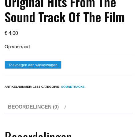
Original Hits From The
Sound Track Of The Film
€
4,00
Op voorraad
Lp
Toevoegen aan winkelwagen
-
Stardust
ARTIKELNUMMER:
1853
CATEGORIE:
SOUNDTRACKS
-
44
BEOORDELINGEN (0)
Original
Hits
From
Beoordelingen
The