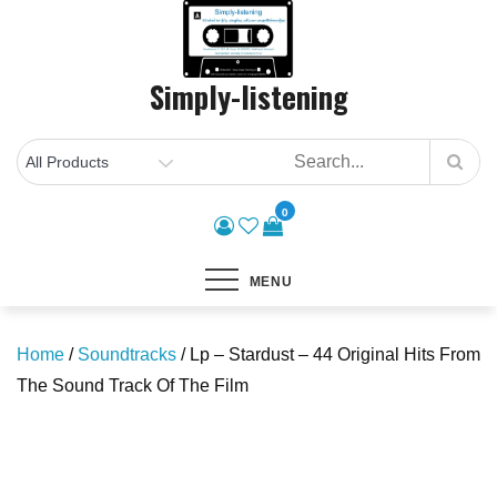
Skip
to
content
Simply-listening
0
MENU
Home
/
Soundtracks
/ Lp – Stardust – 44 Original Hits From
The Sound Track Of The Film
Save to Wishlist