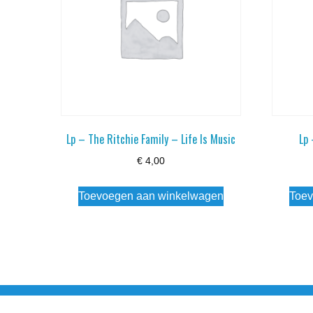
Lp – The Ritchie Family – Life Is Music
Lp
€
4,00
Toevoegen aan winkelwagen
Toev
Noorderstraat 27 9971 AB Ulrum 06-206 142 0