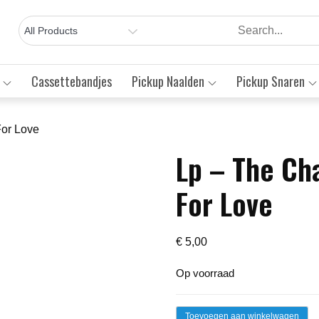
Cassettebandjes
Pickup Naalden
Pickup Snaren
For Love
Lp – The Ch
Save to Wishlist
For Love
€
5,00
Op voorraad
Lp
Toevoegen aan winkelwagen