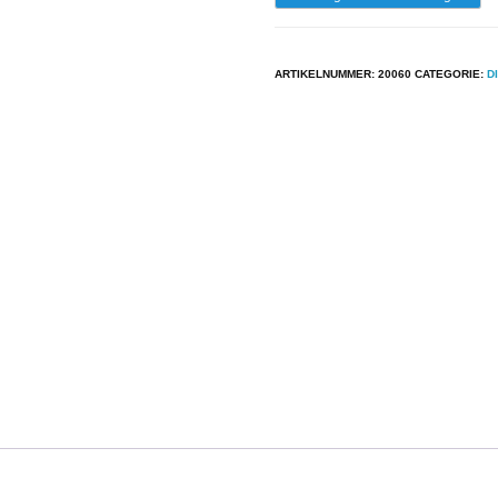
-
The
ARTIKELNUMMER:
20060
CATEGORIE:
D
Chanter
Sisters
-
Ready
For
Love
aantal