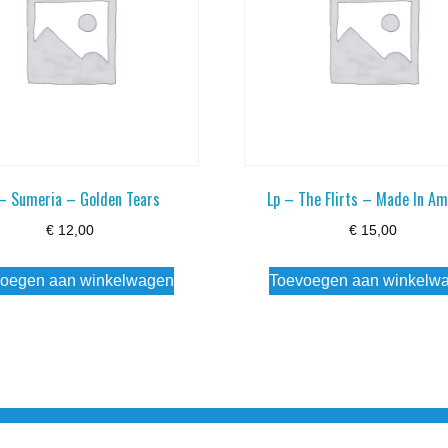
 – Sumeria – Golden Tears
Lp – The Flirts – Made In Am
€
12,00
€
15,00
oegen aan winkelwagen
Toevoegen aan winkelw
3 info@simply-listening.nl OPENINGSTIJDEN WINKEL Ma - Di G