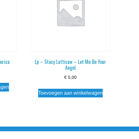
erica
Lp – Stacy Lattisaw – Let Me Be Your
Angel
€
5,00
agen
Toevoegen aan winkelwagen
esloten Wo - Za10:00 - 17:00 Zondag Gesloten