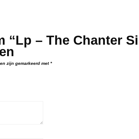
 “Lp – The Chanter Si
len
den zijn gemarkeerd met
*