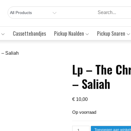
Cassettebandjes
Pickup Naalden
Pickup Snaren
 – Saliah
Lp – The Ch
Save to Wishlist
– Saliah
€
10,00
Op voorraad
Lp
Toevoegen aan winke