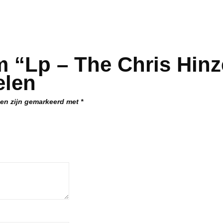
m “Lp – The Chris Hin
elen
den zijn gemarkeerd met
*