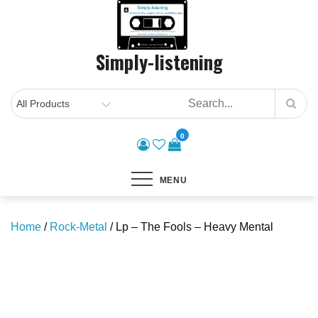
Skip
to
content
Simply-listening
0
MENU
Home
/
Rock-Metal
/ Lp – The Fools – Heavy Mental
Save to Wishlist