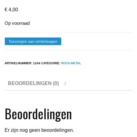
€
4,00
Op voorraad
Lp
Toevoegen aan winkelwagen
-
The
ARTIKELNUMMER:
1244
CATEGORIE:
ROCK-METAL
Fools
-
BEOORDELINGEN (0)
Heavy
Mental
aantal
Beoordelingen
Er zijn nog geen beoordelingen.