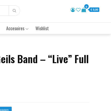
0
€ 0,00
Accesoires
Wishlist
Geils Band – “Live” Full
lwagen