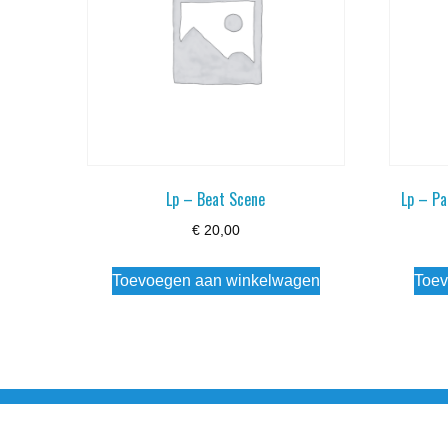
Lp – Beat Scene
Lp – Pa
€
20,00
Toevoegen aan winkelwagen
Toev
Noorderstraat 27 9971 AB Ulrum 06-206 142 0