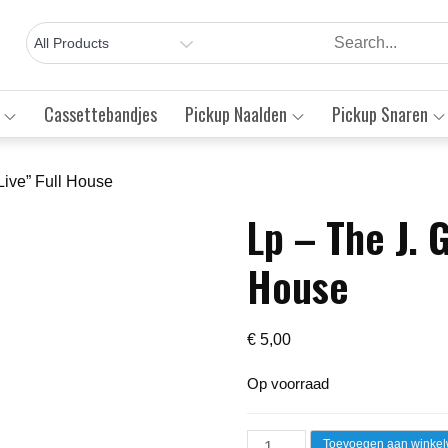
Cassettebandjes
Pickup Naalden
Pickup Snaren
Live” Full House
Lp – The J. 
Save to Wishlist
House
€
5,00
Op voorraad
Lp
Toevoegen aan winke