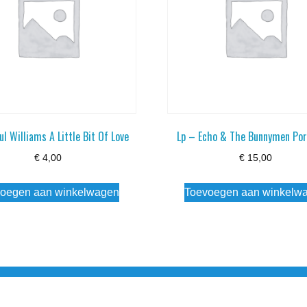
ul Williams A Little Bit Of Love
Lp – Echo & The Bunnymen Por
€
4,00
€
15,00
oegen aan winkelwagen
Toevoegen aan winkelw
3 info@simply-listening.nl OPENINGSTIJDEN WINKEL Ma - Di G