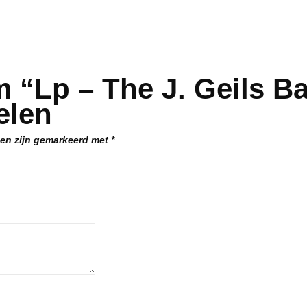
 “Lp – The J. Geils Ba
elen
den zijn gemarkeerd met
*