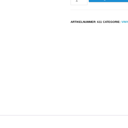
-
The
J.
ARTIKELNUMMER:
611
CATEGORIE:
VIN
Geils
Band
-
"Live"
Full
House
aantal