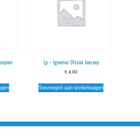
cupine
Lp – Ignemar Olsson Journey
€
4,00
agen
Toevoegen aan winkelwagen
esloten Wo - Za10:00 - 17:00 Zondag Gesloten