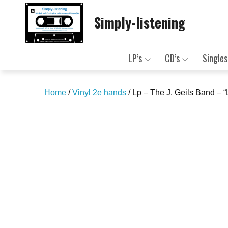
Skip
Simply-listening
to
content
LP’s
CD’s
Singles
Home
/
Vinyl 2e hands
/ Lp – The J. Geils Band – “