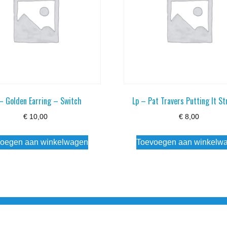
– Golden Earring – Switch
Lp – Pat Travers Putting It St
€
10,00
€
8,00
oegen aan winkelwagen
Toevoegen aan winkelw
3 info@simply-listening.nl OPENINGSTIJDEN WINKEL Ma - Di G