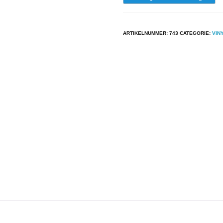
-
The
ARTIKELNUMMER:
743
CATEGORIE:
VIN
Pointer
Sisters
-
The
Pointer
Sisters
aantal