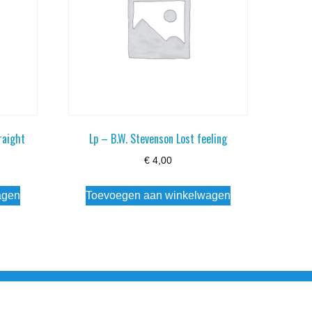
raight
Lp – B.W. Stevenson Lost feeling
€
4,00
agen
Toevoegen aan winkelwagen
esloten Wo - Za10:00 - 17:00 Zondag Gesloten