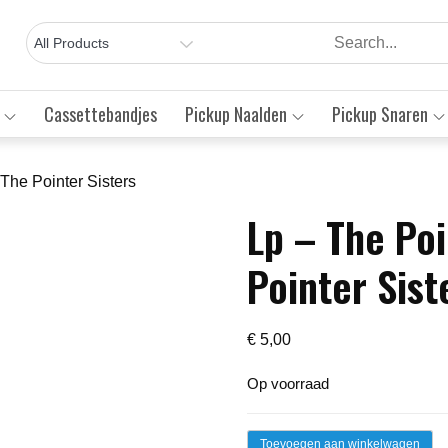
Cassettebandjes
Pickup Naalden
Pickup Snaren
 The Pointer Sisters
Lp – The Poi
Save to Wishlist
Pointer Sist
€
5,00
Op voorraad
Lp
Toevoegen aan winkelwagen