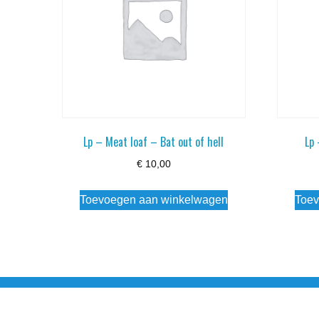
Lp – Meat loaf – Bat out of hell
Lp 
€
10,00
Toevoegen aan winkelwagen
Toev
Noorderstraat 27 9971 AB Ulrum 06-206 142 0