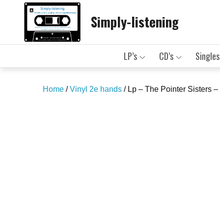
Skip
Simply-listening
to
content
LP’s
CD’s
Singles
Home
/
Vinyl 2e hands
/ Lp – The Pointer Sisters –