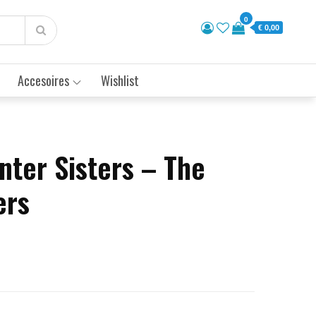
0
€ 0,00
Accesoires
Wishlist
nter Sisters – The
ers