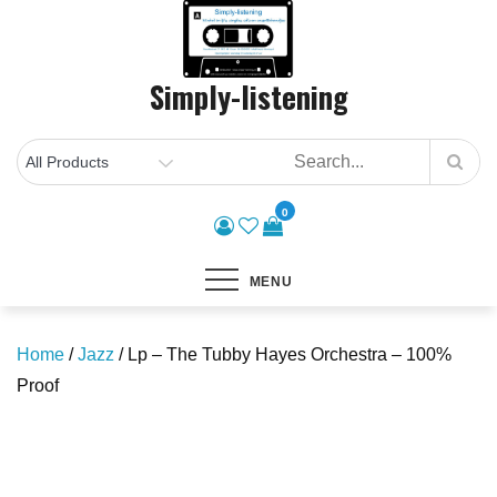
Skip
to
content
Simply-listening
0
MENU
Home
/
Jazz
/ Lp – The Tubby Hayes Orchestra – 100%
Proof
Save to Wishlist