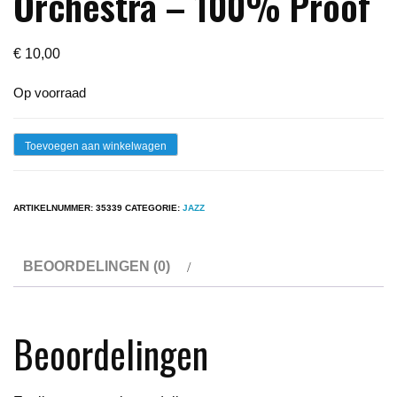
Orchestra – 100% Proof
€
10,00
Op voorraad
Lp
Toevoegen aan winkelwagen
-
The
ARTIKELNUMMER:
35339
CATEGORIE:
JAZZ
Tubby
Hayes
BEOORDELINGEN (0)
Orchestra
-
100%
Beoordelingen
Proof
aantal