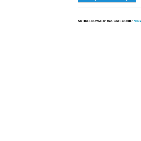
-
Thirteen
ARTIKELNUMMER:
945
CATEGORIE:
VIN
Moons
-
You
Will
Find
Mercy
On
Your
Road
aantal