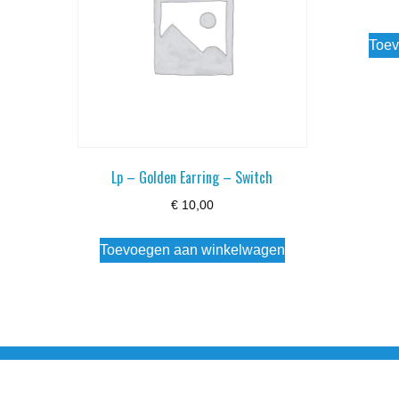
Toev
Lp – Golden Earring – Switch
€
10,00
Toevoegen aan winkelwagen
Noorderstraat 27 9971 AB Ulrum 06-206 142 0