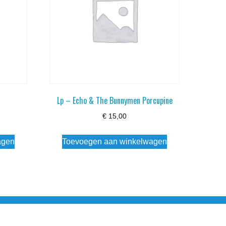
Lp – Echo & The Bunnymen Porcupine
€
15,00
agen
Toevoegen aan winkelwagen
esloten Wo - Za10:00 - 17:00 Zondag Gesloten