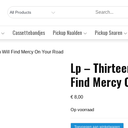
Cassettebandjes
Pickup Naalden
Pickup Snaren
u Will Find Mercy On Your Road
Lp – Thirte
Save to Wishlist
Find Mercy 
€
8,00
Op voorraad
Lp
Toevoegen aan winkelwagen