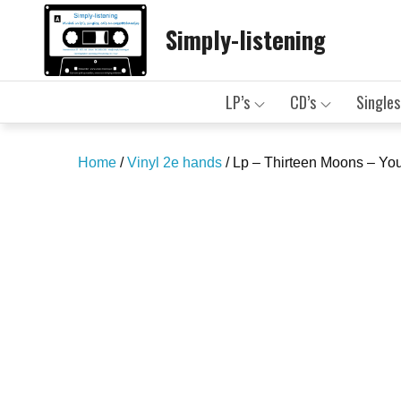
Skip
Simply-listening
to
content
LP’s
CD’s
Singles
Home
/
Vinyl 2e hands
/ Lp – Thirteen Moons – Yo