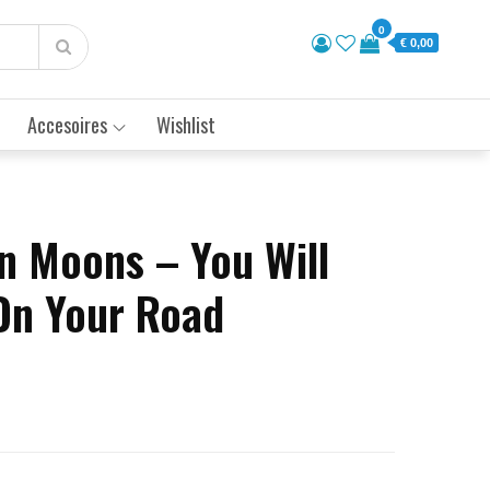
0
€ 0,00
Accesoires
Wishlist
en Moons – You Will
On Your Road