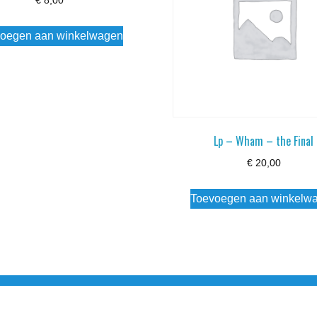
€
8,00
oegen aan winkelwagen
Lp – Wham – the Final
€
20,00
Toevoegen aan winkelw
3 info@simply-listening.nl OPENINGSTIJDEN WINKEL Ma - Di G