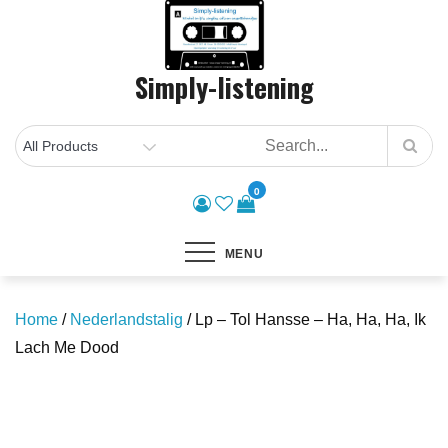
Skip
to
content
Simply-listening
0
MENU
Home
/
Nederlandstalig
/ Lp – Tol Hansse – Ha, Ha, Ha, Ik
Lach Me Dood
Save to Wishlist