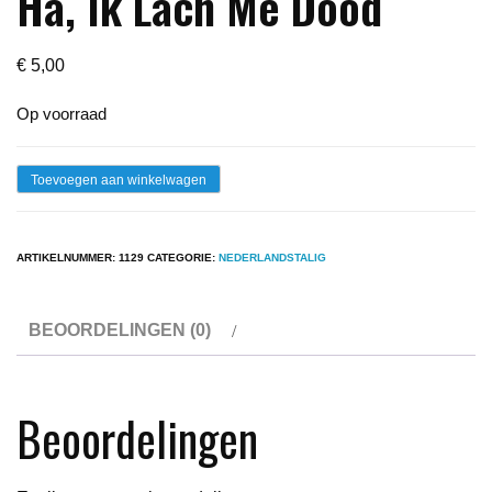
Ha, Ik Lach Me Dood
€
5,00
Op voorraad
Lp
Toevoegen aan winkelwagen
-
Tol
ARTIKELNUMMER:
1129
CATEGORIE:
NEDERLANDSTALIG
Hansse
-
BEOORDELINGEN (0)
Ha,
Ha,
Ha,
Beoordelingen
Ik
Lach
Me