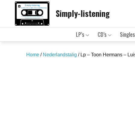
Skip
Simply-listening
to
content
LP’s
CD’s
Singles
Home
/
Nederlandstalig
/ Lp – Toon Hermans – Lu