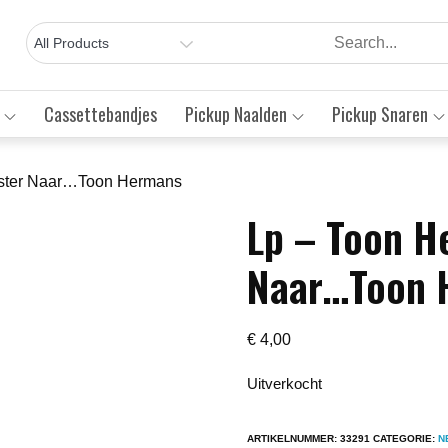
Cassettebandjes
Pickup Naalden
Pickup Snaren
ister Naar…Toon Hermans
Lp – Toon H
Save to Wishlist
Naar…Toon 
€
4,00
Uitverkocht
ARTIKELNUMMER:
33291
CATEGORIE:
N