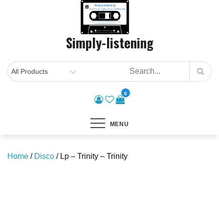
Skip
to
content
Simply-listening
0
MENU
Home
/
Disco
/ Lp – Trinity – Trinity
Save to Wishlist