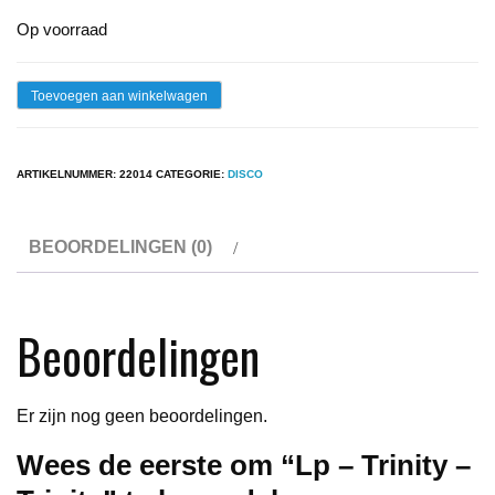
Op voorraad
Lp
Toevoegen aan winkelwagen
-
Trinity
ARTIKELNUMMER:
22014
CATEGORIE:
DISCO
-
Trinity
BEOORDELINGEN (0)
aantal
Beoordelingen
Er zijn nog geen beoordelingen.
Wees de eerste om “Lp – Trinity –