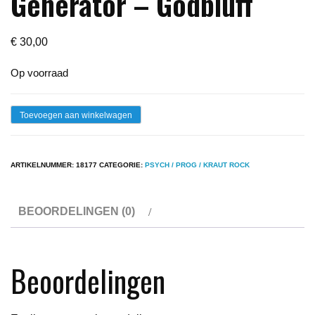
Generator – Godbluff
€
30,00
Op voorraad
Lp
Toevoegen aan winkelwagen
-
Van
ARTIKELNUMMER:
18177
CATEGORIE:
PSYCH / PROG / KRAUT ROCK
Der
Graaf
BEOORDELINGEN (0)
Generator
-
Godbluff
Beoordelingen
aantal