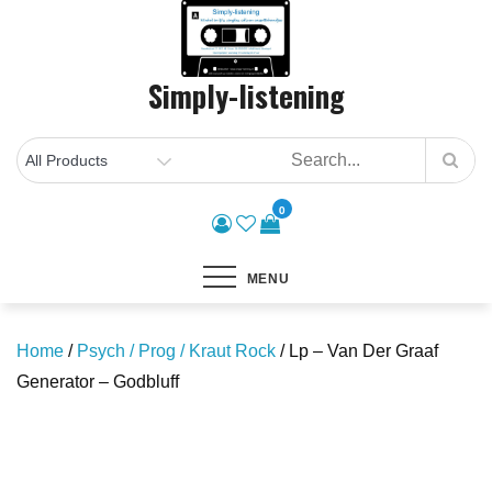
Skip
to
content
Simply-listening
0
MENU
Home
/
Psych / Prog / Kraut Rock
/ Lp – Van Der Graaf
Generator – Godbluff
Save to Wishlist