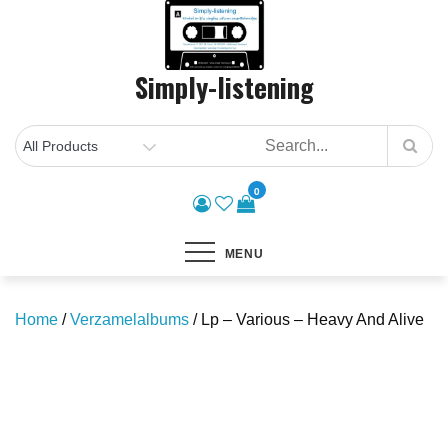
Skip
to
content
Simply-listening
0
MENU
Home
/
Verzamelalbums
/ Lp – Various – Heavy And Alive
Save to Wishlist