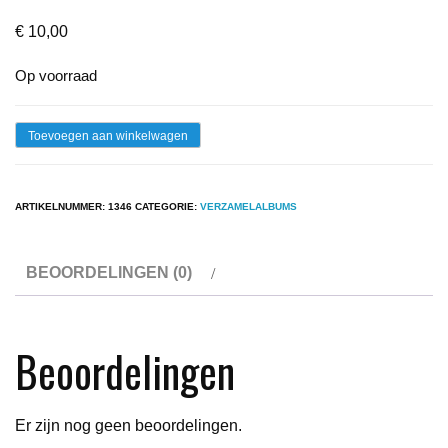
€
10,00
Op voorraad
Lp
Toevoegen aan winkelwagen
-
Various
ARTIKELNUMMER:
1346
CATEGORIE:
VERZAMELALBUMS
-
Heavy
BEOORDELINGEN (0)
And
Alive
aantal
Beoordelingen
Er zijn nog geen beoordelingen.