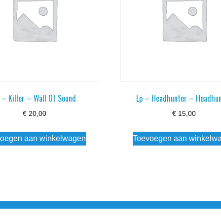
 – Killer – Wall Of Sound
Lp – Headhunter – Headhu
€
20,00
€
15,00
oegen aan winkelwagen
Toevoegen aan winkelw
3 info@simply-listening.nl OPENINGSTIJDEN WINKEL Ma - Di G