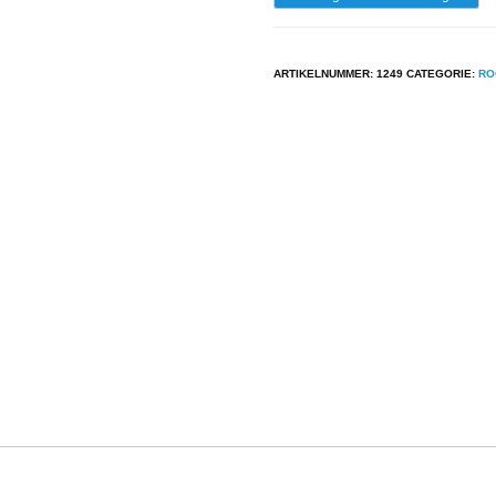
-
Various
ARTIKELNUMMER:
1249
CATEGORIE:
RO
-
The
Cutting...
...Edge
aantal