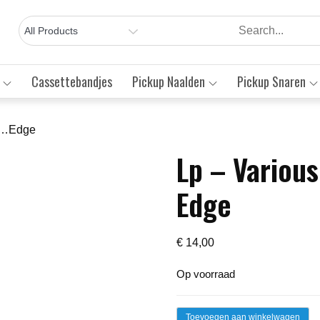
Cassettebandjes
Pickup Naalden
Pickup Snaren
… …Edge
Lp – Variou
Save to Wishlist
Edge
€
14,00
Op voorraad
Lp
Toevoegen aan winkelwagen