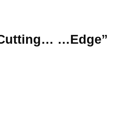
e Cutting… …Edge”