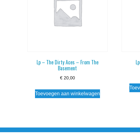
Lp – The Dirty Aces – From The
Lp
Basement
€
20,00
Toev
Toevoegen aan winkelwagen
Noorderstraat 27 9971 AB Ulrum 06-206 142 0