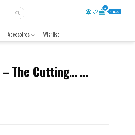
0
€ 0,00
Accesoires
Wishlist
s – The Cutting… …