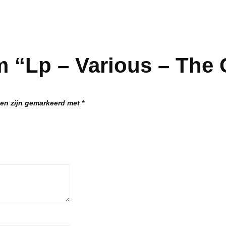
m “Lp – Various – Th
den zijn gemarkeerd met
*