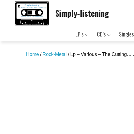
Skip
Simply-listening
to
content
LP’s
CD’s
Singles
Home
/
Rock-Metal
/ Lp – Various – The Cutting