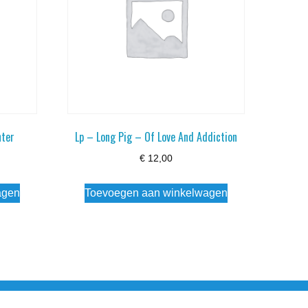
nter
Lp – Long Pig – Of Love And Addiction
€
12,00
agen
Toevoegen aan winkelwagen
esloten Wo - Za10:00 - 17:00 Zondag Gesloten