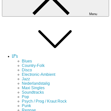
Menu
LP’s
Blues
Country-Folk
Disco
Electronic-Ambient
Jazz
Nederlandstalig
Maxi Singles
Soundtracks
Pop
Psych / Prog / Kraut Rock
Punk
Reggae