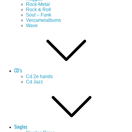
Rock-Metal
Rock & Roll
Soul – Funk
Verzamelalbums
Wave
CD’s
Cd 2e hands
Cd Jazz
Singles