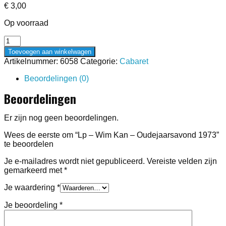
€
3,00
Op voorraad
Lp
-
Toevoegen aan winkelwagen
Wim
Artikelnummer:
6058
Categorie:
Cabaret
Kan
-
Beoordelingen (0)
Oudejaarsavond
Beoordelingen
1973
aantal
Er zijn nog geen beoordelingen.
Wees de eerste om “Lp – Wim Kan – Oudejaarsavond 1973”
te beoordelen
Je e-mailadres wordt niet gepubliceerd.
Vereiste velden zijn
gemarkeerd met
*
Je waardering
*
Je beoordeling
*