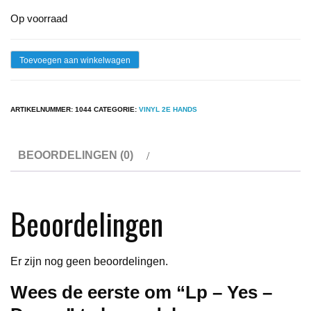
Op voorraad
Lp
Toevoegen aan winkelwagen
-
Yes
ARTIKELNUMMER:
1044
CATEGORIE:
VINYL 2E HANDS
-
Drama
BEOORDELINGEN (0)
aantal
Beoordelingen
Er zijn nog geen beoordelingen.
Wees de eerste om “Lp – Yes –