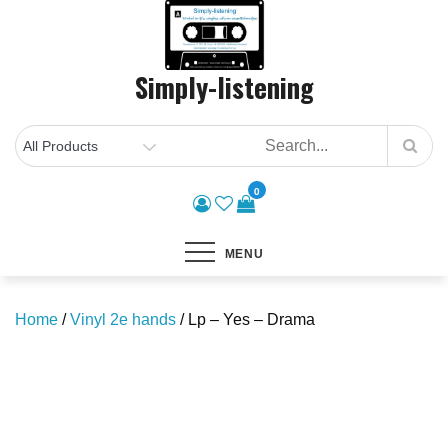
Skip
to
content
Simply-listening
0
MENU
Home
/
Vinyl 2e hands
/ Lp – Yes – Drama
Save to Wishlist