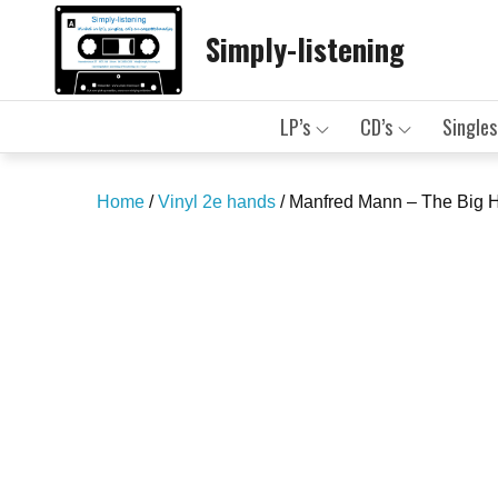
Skip
Simply-listening
to
content
LP’s
CD’s
Singles
Home
/
Vinyl 2e hands
/ Manfred Mann – The Big H