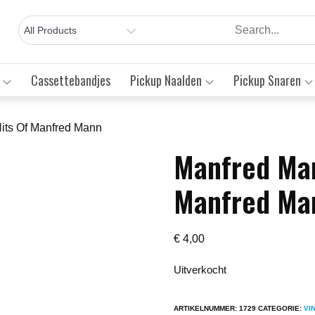
Cassettebandjes
Pickup Naalden
Pickup Snaren
its Of Manfred Mann
Manfred Man
Save to Wishlist
Manfred Ma
€
4,00
Uitverkocht
ARTIKELNUMMER:
1729
CATEGORIE:
VI