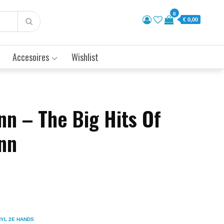
0
€ 0,00
Accesoires
Wishlist
n – The Big Hits Of
nn
NYL 2E HANDS