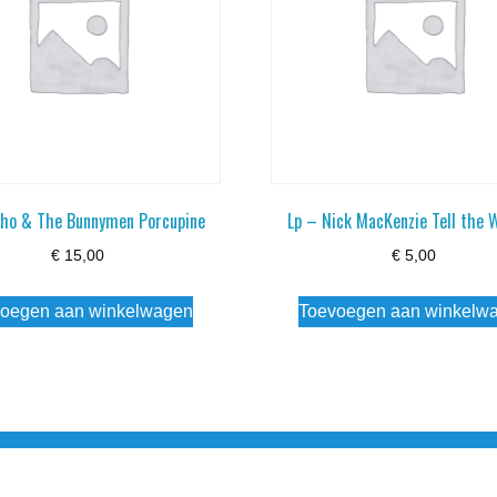
cho & The Bunnymen Porcupine
Lp – Nick MacKenzie Tell the 
€
15,00
€
5,00
oegen aan winkelwagen
Toevoegen aan winkelw
3 info@simply-listening.nl OPENINGSTIJDEN WINKEL Ma - Di G