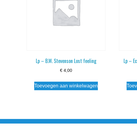
Lp – B.W. Stevenson Lost feeling
Lp – E
€
4,00
Toevoegen aan winkelwagen
Toev
Noorderstraat 27 9971 AB Ulrum 06-206 142 0