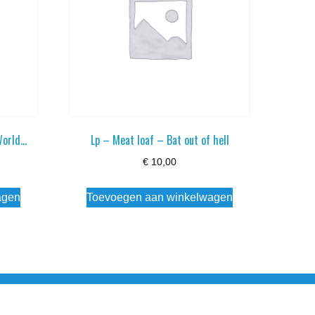
World…
Lp – Meat loaf – Bat out of hell
€
10,00
agen
Toevoegen aan winkelwagen
esloten Wo - Za10:00 - 17:00 Zondag Gesloten