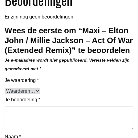
Beoordelingen
Of
War
Er zijn nog geen beoordelingen.
(Extended
Wees de eerste om “Maxi – Elton
Remix)
John / Millie Jackson – Act Of War
aantal
(Extended Remix)” te beoordelen
Je e-mailadres wordt niet gepubliceerd.
Vereiste velden zijn
gemarkeerd met
*
Je waardering
*
Je beoordeling
*
Naam
*