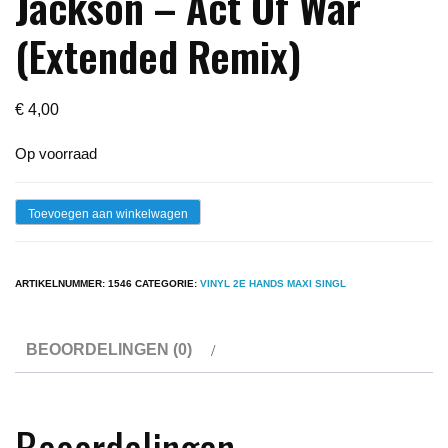
Jackson – Act Of War
(Extended Remix)
€
4,00
Op voorraad
Maxi
Toevoegen aan winkelwagen
-
Elton
ARTIKELNUMMER:
1546
CATEGORIE:
VINYL 2E HANDS MAXI SINGL
John
/
BEOORDELINGEN (0)
Millie
Jackson
-
Act