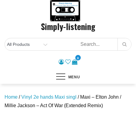
Skip
to
content
Simply-listening
0
MENU
Home
/
Vinyl 2e hands Maxi singl
/ Maxi – Elton John /
Millie Jackson – Act Of War (Extended Remix)
Save to Wishlist