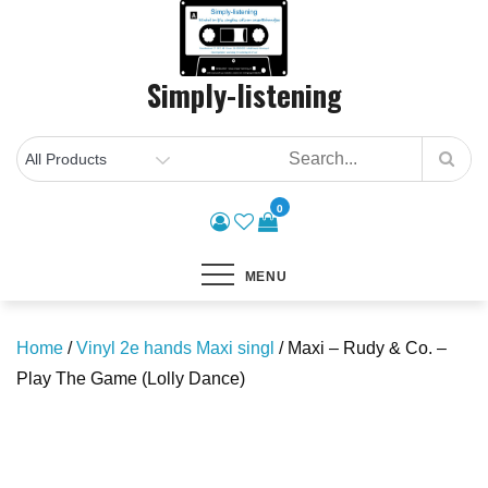
Skip
to
content
Simply-listening
0
MENU
Home
/
Vinyl 2e hands Maxi singl
/ Maxi – Rudy & Co. –
Play The Game (Lolly Dance)
Save to Wishlist