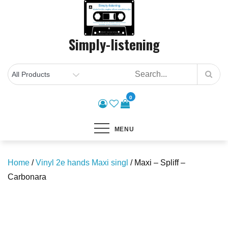
Skip
to
content
Simply-listening
0
MENU
Home
/
Vinyl 2e hands Maxi singl
/ Maxi – Spliff –
Carbonara
Save to Wishlist