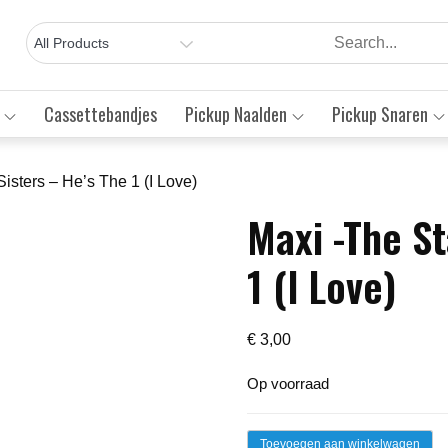
Cassettebandjes
Pickup Naalden
Pickup Snaren
Sisters – He’s The 1 (I Love)
Maxi -The St
Save to Wishlist
1 (I Love)
€
3,00
Op voorraad
Maxi
Toevoegen aan winkelwagen