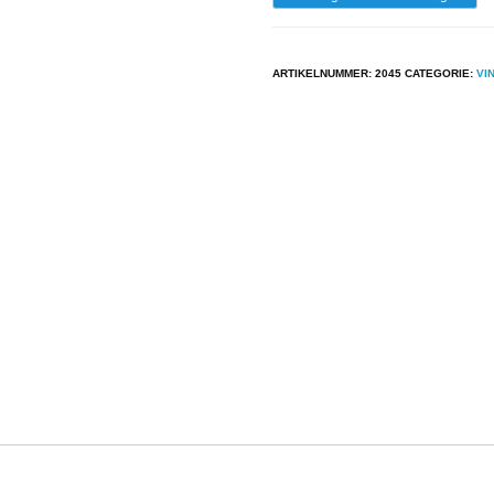
-
The
ARTIKELNUMMER:
2045
CATEGORIE:
VI
Star
Sisters
-
He's
The
1
(I
Love)
aantal