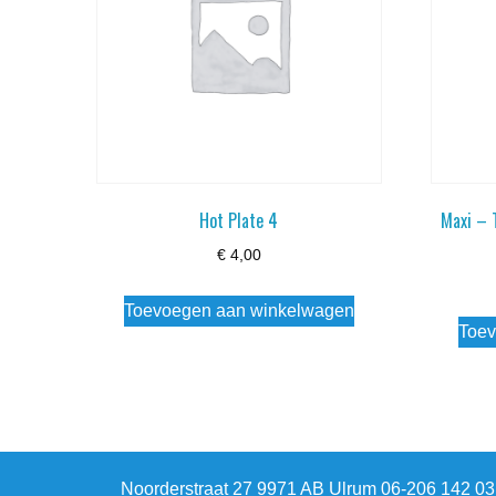
Hot Plate 4
Maxi – 
€
4,00
Toevoegen aan winkelwagen
Toev
Noorderstraat 27 9971 AB Ulrum 06-206 142 0