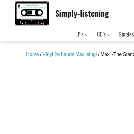
Skip
Simply-listening
to
content
LP’s
CD’s
Singles
Home
/
Vinyl 2e hands Maxi singl
/ Maxi -The Star 