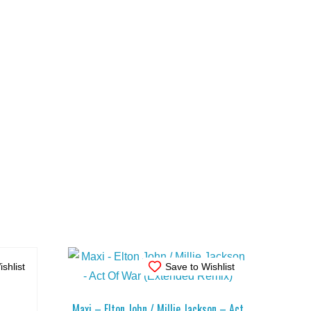
shlist
Save to Wishlist
Maxi – Elton John / Millie Jackson – Act