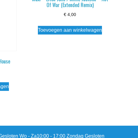
Of War (Extended Remix)
€
4,00
Toevoegen aan winkelwagen
House
agen
esloten Wo - Za10:00 - 17:00 Zondag Gesloten