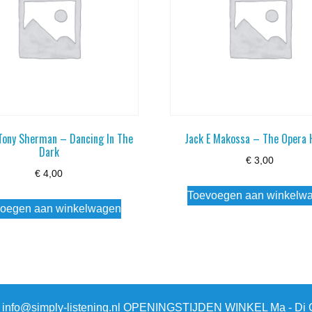
Tony Sherman – Dancing In The
Jack E Makossa – The Opera 
Dark
€
3,00
€
4,00
Toevoegen aan winkelw
oegen aan winkelwagen
3 info@simply-listening.nl OPENINGSTIJDEN WINKEL Ma - Di G