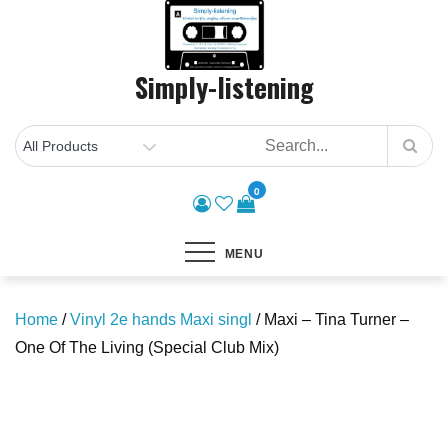
Skip
to
content
Simply-listening
0
MENU
Home
/
Vinyl 2e hands Maxi singl
/ Maxi – Tina Turner –
One Of The Living (Special Club Mix)
Save to Wishlist