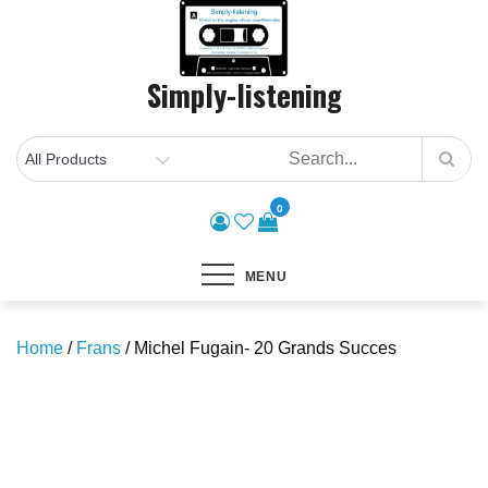
Skip
to
content
Simply-listening
0
MENU
Home
/
Frans
/ Michel Fugain- 20 Grands Succes
Save to Wishlist