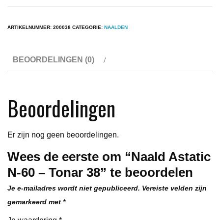
Astatic
N-
60
ARTIKELNUMMER:
200038
CATEGORIE:
NAALDEN
-
Tonar
BEOORDELINGEN (0)
38
aantal
Beoordelingen
Er zijn nog geen beoordelingen.
Wees de eerste om “Naald Astatic
N-60 – Tonar 38” te beoordelen
Je e-mailadres wordt niet gepubliceerd.
Vereiste velden zijn
gemarkeerd met
*