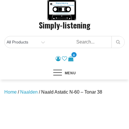
Skip
to
content
Simply-listening
0
MENU
Home
/
Naalden
/ Naald Astatic N-60 – Tonar 38
Save to Wishlist