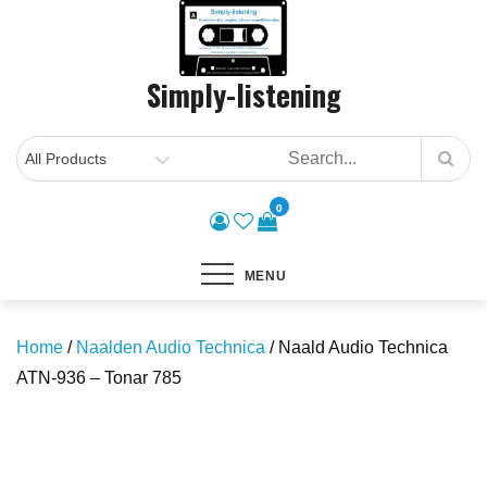
Skip
to
content
Simply-listening
0
MENU
Home
/
Naalden Audio Technica
/ Naald Audio Technica
ATN-936 – Tonar 785
Save to Wishlist