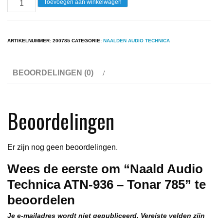
Naald
Toevoegen aan winkelwagen
Audio
Technica
ATN-
ARTIKELNUMMER:
200785
CATEGORIE:
NAALDEN AUDIO TECHNICA
936
-
BEOORDELINGEN (0)
Tonar
785
aantal
Beoordelingen
Er zijn nog geen beoordelingen.
Wees de eerste om “Naald Audio
Technica ATN-936 – Tonar 785” te
beoordelen
Je e-mailadres wordt niet gepubliceerd.
Vereiste velden zijn