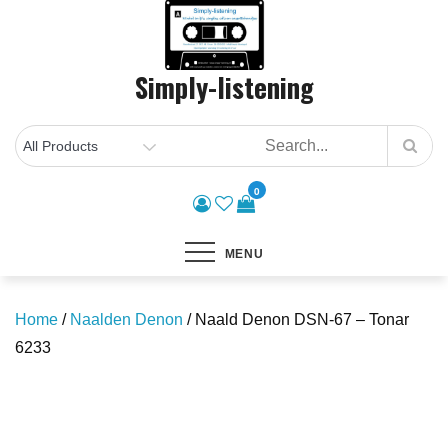
Skip
to
content
Simply-listening
0
MENU
Home
/
Naalden Denon
/ Naald Denon DSN-67 – Tonar
6233
Save to Wishlist