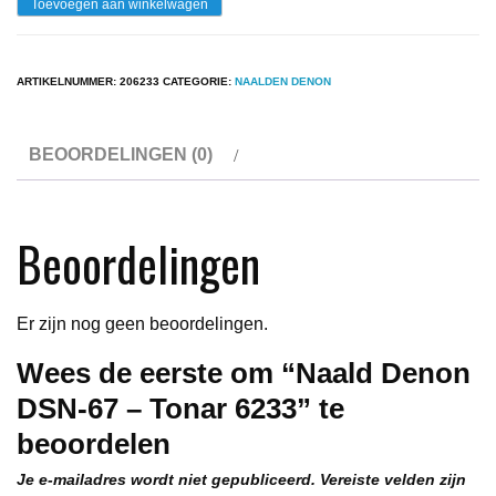
Naald
Toevoegen aan winkelwagen
Denon
DSN-
ARTIKELNUMMER:
206233
CATEGORIE:
NAALDEN DENON
67
-
BEOORDELINGEN (0)
Tonar
6233
aantal
Beoordelingen
Er zijn nog geen beoordelingen.
Wees de eerste om “Naald Denon
DSN-67 – Tonar 6233” te
beoordelen
Je e-mailadres wordt niet gepubliceerd.
Vereiste velden zijn