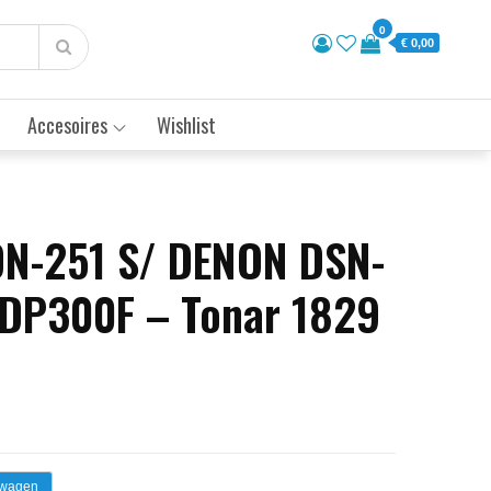
0
€ 0,00
Accesoires
Wishlist
DN-251 S/ DENON DSN-
 DP300F – Tonar 1829
lwagen