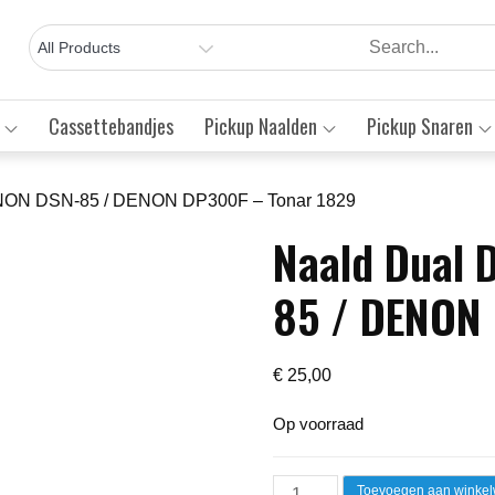
Cassettebandjes
Pickup Naalden
Pickup Snaren
ENON DSN-85 / DENON DP300F – Tonar 1829
Naald Dual 
Save to Wishlist
85 / DENON
€
25,00
Op voorraad
Naald
Toevoegen aan winke