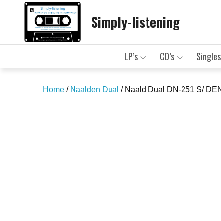
Skip
Simply-listening
to
content
LP’s
CD’s
Singles
Home
/
Naalden Dual
/ Naald Dual DN-251 S/ D