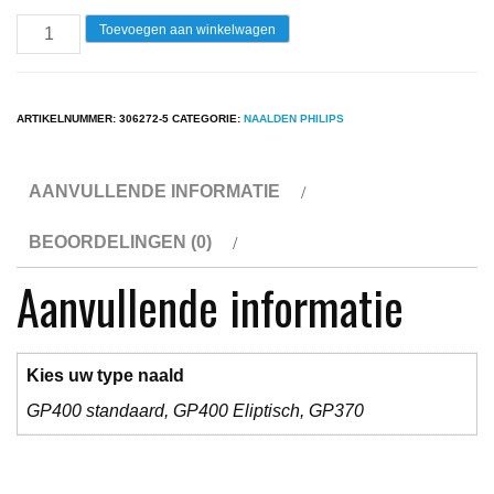
Naald
Toevoegen aan winkelwagen
Philips
22GF808
Platenspeler
ARTIKELNUMMER:
306272-5
CATEGORIE:
NAALDEN PHILIPS
aantal
AANVULLENDE INFORMATIE
BEOORDELINGEN (0)
Aanvullende informatie
Kies uw type naald
GP400 standaard, GP400 Eliptisch, GP370