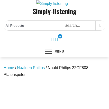
Skip
Simply-listening
to
content
0
MENU
Home
/
Naalden Philips
/ Naald Philips 22GF808
Platenspeler
Save to Wishlist