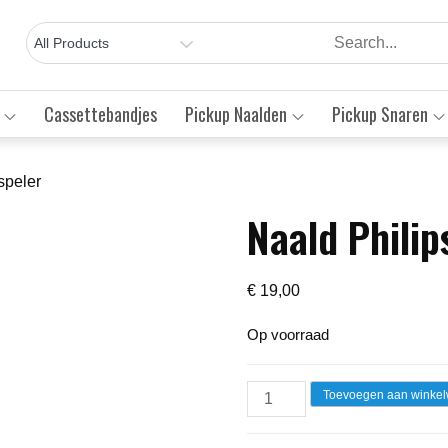
Cassettebandjes
Pickup Naalden
Pickup Snaren
speler
Naald Philip
Save to Wishlist
€
19,00
Op voorraad
Naald
Toevoegen aan winke
Philips