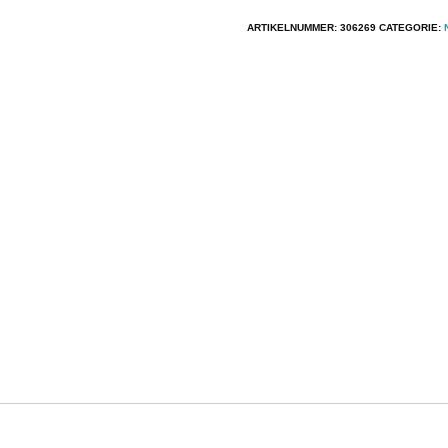
877
Platenspeler
ARTIKELNUMMER:
306269
CATEGORIE:
aantal