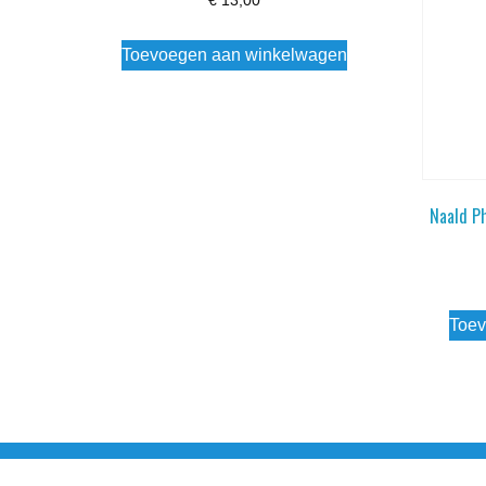
€
13,00
Toevoegen aan winkelwagen
Naald P
Toev
Noorderstraat 27 9971 AB Ulrum 06-206 142 0