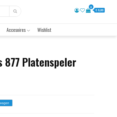
0
€ 0,00
Accesoires
Wishlist
s 877 Platenspeler
lwagen