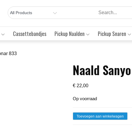
Cassettebandjes
Pickup Naalden
Pickup Snaren
onar 833
Naald Sanyo
Save to Wishlist
€
22,00
Op voorraad
Naald
Toevoegen aan winkelwagen
Sanyo