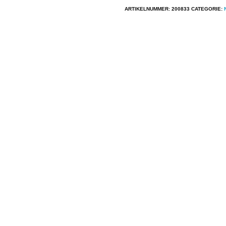
ST-
ARTIKELNUMMER:
200833
CATEGORIE:
31
J
-
Tonar
833
aantal