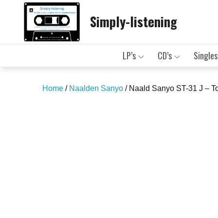
Skip
Simply-listening
to
content
LP’s
CD’s
Singles
Home
/
Naalden Sanyo
/ Naald Sanyo ST-31 J – T