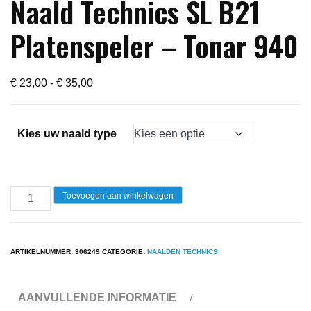
Naald Technics SL B21
Platenspeler – Tonar 940
Prijsklasse:
€
23,00
-
€
35,00
€ 23,00
tot
Kies uw naald type
€ 35,00
Naald
Toevoegen aan winkelwagen
Technics
SL
B21
ARTIKELNUMMER:
306249
CATEGORIE:
NAALDEN TECHNICS
Platenspeler
-
AANVULLENDE INFORMATIE