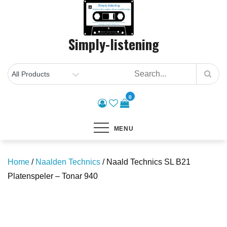
Skip
to
content
Simply-listening
0
MENU
Home
/
Naalden Technics
/ Naald Technics SL B21
Platenspeler – Tonar 940
Save to Wishlist