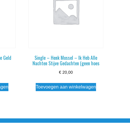
je Geld
Single – Henk Mossel – Ik Heb Alle
Nachten Stijve Gedachten (geen hoes
€
20,00
agen
Toevoegen aan winkelwagen
esloten Wo - Za10:00 - 17:00 Zondag Gesloten