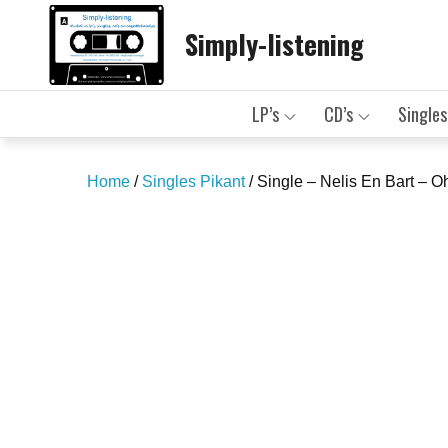
Skip
Simply-listening
to
content
LP’s
CD’s
Singles
Home
/
Singles Pikant
/ Single – Nelis En Bart – O