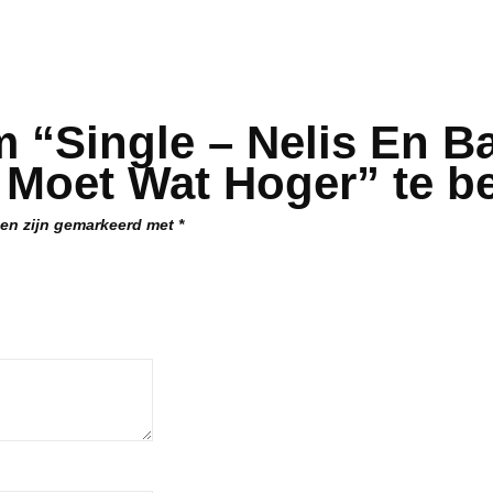
Wat
Hoger
aantal
 “Single – Nelis En Ba
e Moet Wat Hoger” te b
den zijn gemarkeerd met
*