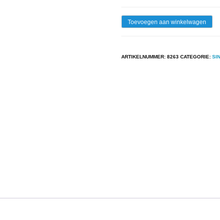
Single
Toevoegen aan winkelwagen
-
Nelis
ARTIKELNUMMER:
8263
CATEGORIE:
SI
En
Bart
-
Oh,
Moet
Je
Eens
Voelen
!
/
Je
Moet