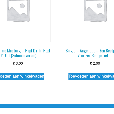
Trio Mustang – Hup! D’r In, Hop!
Single – Angelique – Een Beet
D’r Uit (Schuine Versie)
Voor Een Beetje Liefde
€
3,00
€
2,00
oegen aan winkelwagen
Toevoegen aan winkelw
3 info@simply-listening.nl OPENINGSTIJDEN WINKEL Ma - Di G