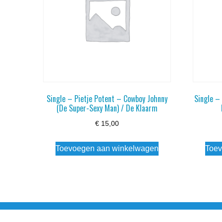
Single – Pietje Potent – Cowboy Johnny
Single – 
(De Super-Sexy Man) / De Klaarm
€
15,00
Toevoegen aan winkelwagen
Toev
Noorderstraat 27 9971 AB Ulrum 06-206 142 0