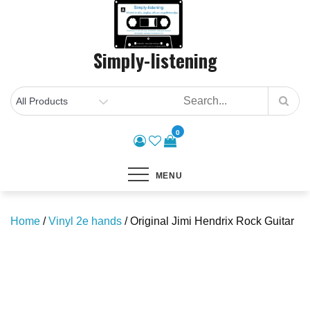
Skip
to
content
Simply-listening
0
MENU
Home
/
Vinyl 2e hands
/ Original Jimi Hendrix Rock Guitar
Save to Wishlist