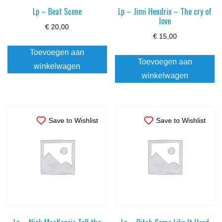
Lp – Beat Scene
Lp – Jimi Hendrix – The cry of
love
€
20,00
€
15,00
Toevoegen aan
Toevoegen aan
winkelwagen
winkelwagen
Save to Wishlist
Save to Wishlist