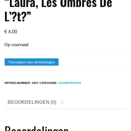
“Laura, Les Ombres De
L’?t?”
€
4,00
Op voorraad
Patrick
Toevoegen aan winkelwagen
Juvet
-
ARTIKELNUMMER:
1867
CATEGORIE:
SOUNDTRACKS
B.O.
"Laura,
BEOORDELINGEN (0)
Les
Ombres
De
Beoordelingen
L'?