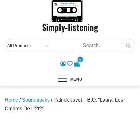
Skip
to
content
Simply-listening
0
MENU
Home
/
Soundtracks
/ Patrick Juvet – B.O. “Laura, Les
Ombres De L’?t?”
Save to Wishlist