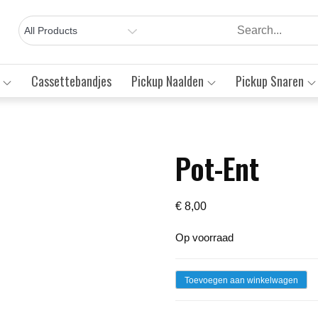
Cassettebandjes
Pickup Naalden
Pickup Snaren
Pot-Ent
Save to Wishlist
€
8,00
Op voorraad
Pot-
Toevoegen aan winkelwagen
Ent