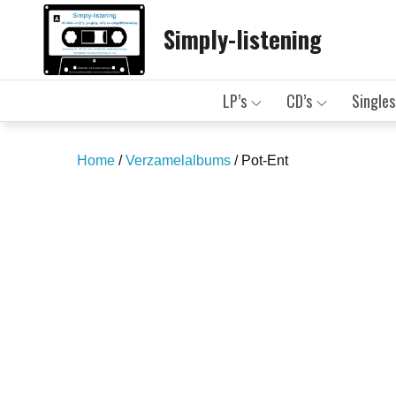
Skip
Simply-listening
to
content
LP’s
CD’s
Singles
Home
/
Verzamelalbums
/ Pot-Ent