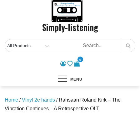
Skip
to
content
Simply-listening
0
MENU
Home
/
Vinyl 2e hands
/ Rahsaan Roland Kirk – The
Vibration Continues…A Retrospective Of T
Save to Wishlist